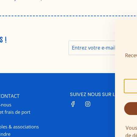
S !
Recev
SUIVEZ NOUS SUR LES RÉSE
 CONTACT
-nous
et frais de port
oles & associations
Vous
indre
de d