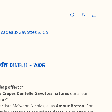
s cadeaux
Gavottes & Co
RÊPE DENTELLE - 200G
bag offert !
*
es Crêpes Dentelle Gavottes natures
dans leur
our
".
'artiste Maïwenn Nicolas, alias
Amour Breton
. Son