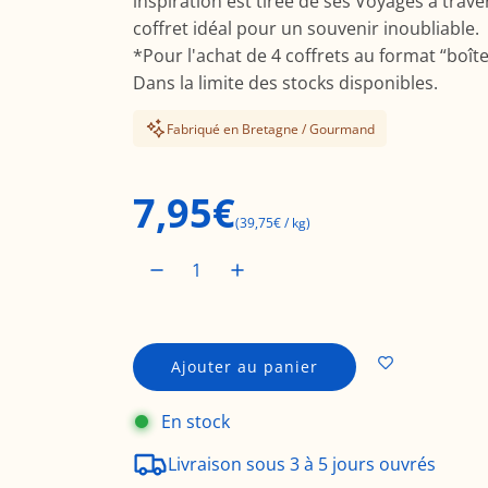
inspiration est tirée de ses Voyages à trav
coffret idéal pour un souvenir inoubliable.
*Pour l'achat de 4 coffrets au format “boît
Dans la limite des stocks disponibles.
Fabriqué en Bretagne / Gourmand
P
7,95€
(
39,75€
/
kg
)
r
i
Ajouter au panier
c
x
h
En stock
a
r
r
Livraison sous 3 à 5 jours ouvrés
g