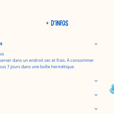
e
é
m
e
g
n
+ D'INFOS
t
.
u
.
.
N
l
is
erver dans un endroit sec et frais. À consommer
i
ous 7 jours dans une boîte hermétique.
e
r