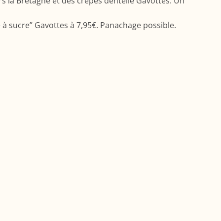
ers la Bretagne et des crêpes dentelle Gavottes. Un
e à sucre” Gavottes à 7,95€. Panachage possible.