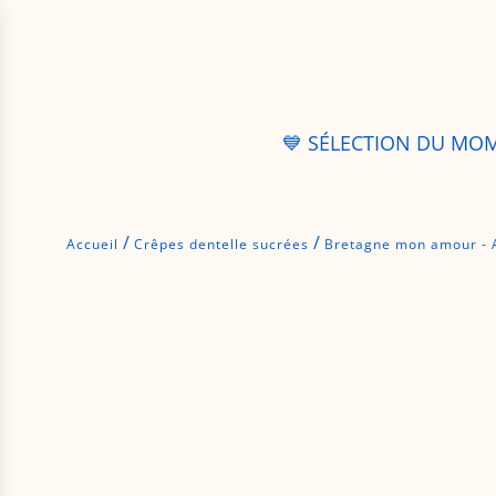
P
a
s
s
e
r
💙 SÉLECTION DU MO
a
u
c
o
/
/
Accueil
Crêpes dentelle sucrées
Bretagne mon amour - A
n
t
e
n
u