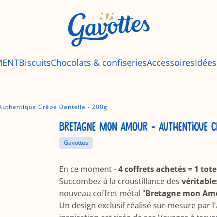
MENT
Biscuits
Chocolats & confiseries
Accessoires
Idée
uthentique Crêpe Dentelle - 200g
BRETAGNE MON AMOUR - AUTHENTIQUE C
Gavottes
En ce moment -
4 coffrets achetés = 1 tote
Succombez à la croustillance des
véritabl
nouveau coffret métal "
Bretagne mon Am
Un design exclusif réalisé sur-mesure par l