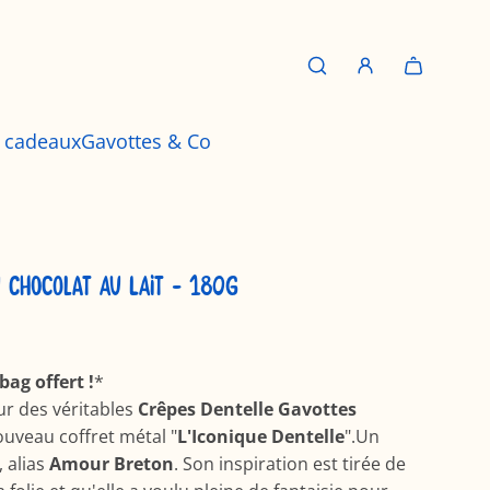
s cadeaux
Gavottes & Co
U CHOCOLAT AU LAIT - 180G
bag offert !
*
r des véritables
Crêpes Dentelle Gavottes
uveau coffret métal "
L'Iconique Dentelle
".Un
, alias
Amour Breton
. Son inspiration est tirée de