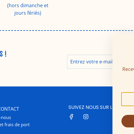
(hors dimanche et
jours fériés)
S !
Recev
SUIVEZ NOUS SUR LES RÉSE
 CONTACT
-nous
et frais de port