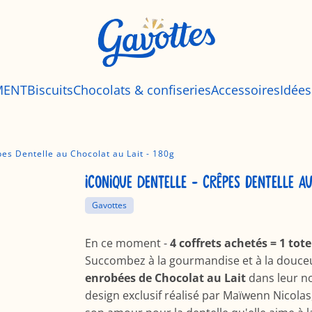
MENT
Biscuits
Chocolats & confiseries
Accessoires
Idée
pes Dentelle au Chocolat au Lait - 180g
ICONIQUE DENTELLE - CRÊPES DENTELLE A
Gavottes
En ce moment -
4 coffrets achetés = 1 tote
Succombez à la gourmandise et à la douceu
enrobées de Chocolat au Lait
dans leur no
design exclusif réalisé par Maïwenn Nicolas