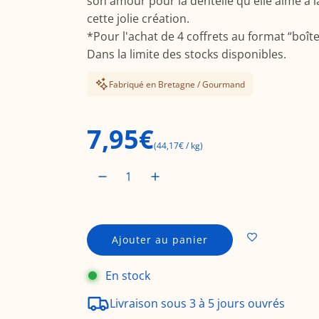
son amour pour la dentelle qu'elle aime à la 
cette jolie création.
*Pour l'achat de 4 coffrets au format “boît
Dans la limite des stocks disponibles.
Fabriqué en Bretagne / Gourmand
P
7,95€
(
44,17€
/
kg
)
r
i
Ajouter au panier
c
x
h
En stock
a
r
r
Livraison sous 3 à 5 jours ouvrés
g