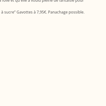
folie et qu'elle a voulu pleine de fantaisie pour
e à sucre” Gavottes à 7,95€. Panachage possible.