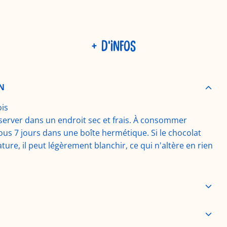
e
é
m
e
g
n
+ D'INFOS
t
.
u
.
.
N
l
is
erver dans un endroit sec et frais. À consommer
i
us 7 jours dans une boîte hermétique. Si le chocolat
ure, il peut légèrement blanchir, ce qui n'altère en rien
e
r