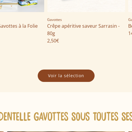
I
1
Gavottes
Ga
8
avottes à la Folie
Crêpe apéritive saveur Sarrasin -
B
n
80g
1
E
2,50€
r
r
o
r
Voir la sélection
:
M
i
s
s
i
DENTELLE GAVOTTES SOUS TOUTES SE
n
g