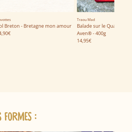
I
I
1
1
vottes
Traou Mad
8
8
ol Breton - Bretagne mon amour
Balade sur le Quai - Pale
n
n
4,90€
Aven® - 400g
E
E
14,95€
r
r
r
r
o
o
r
r
:
:
M
M
i
i
s
s
s
s
i
i
S FORMES :
n
n
g
g