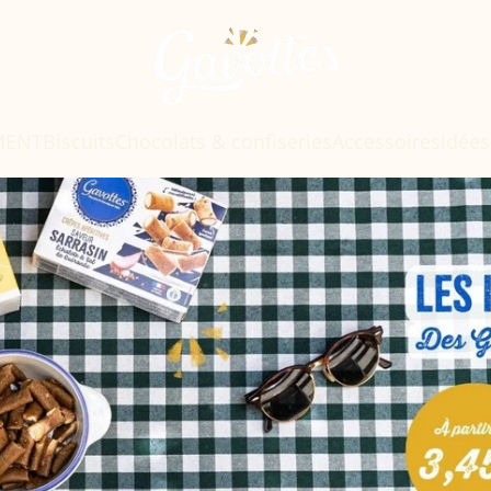
MENT
Biscuits
Chocolats & confiseries
Accessoires
Idée