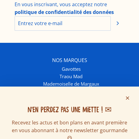
En vous inscrivant, vous acceptez notre
politique de confidentialité des données
NOS MARQUES
Gavottes
Traou Mad
Mademoiselle de Margaux
INFOS ET CONTACT
Contactez-nous
Livraison et frais de port
N'EN PERDEZ PAS UNE MIETTE ! ✉
FAQ
Recevez les actus et bon plans en avant première
Ventes écoles & associations
en vous abonnant à notre newsletter gourmande
Nous rejoindre
SUIVEZ NOUS SUR LES RÉSEAUX
😋