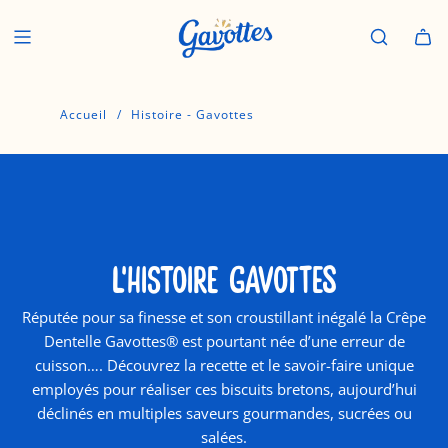
P
a
s
s
e
Accueil
/
Histoire - Gavottes
r
a
u
c
o
n
t
L'HISTOIRE GAVOTTES
e
n
Réputée pour sa finesse et son croustillant inégalé la Crêpe
u
Dentelle Gavottes® est pourtant née d’une erreur de
cuisson…. Découvrez la recette et le savoir-faire unique
employés pour réaliser ces biscuits bretons, aujourd’hui
déclinés en multiples saveurs gourmandes, sucrées ou
salées.