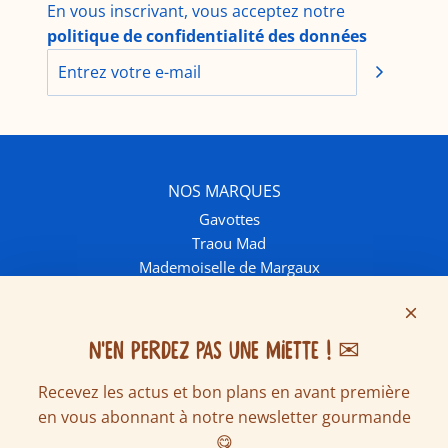
En vous inscrivant, vous acceptez notre
politique de confidentialité des données
NOS MARQUES
Gavottes
Traou Mad
Mademoiselle de Margaux
INFOS ET CONTACT
Contactez-nous
Livraison et frais de port
N'EN PERDEZ PAS UNE MIETTE ! ✉
FAQ
Recevez les actus et bon plans en avant première
Ventes écoles & associations
en vous abonnant à notre newsletter gourmande
Nous rejoindre
SUIVEZ NOUS SUR LES RÉSEAUX
😋