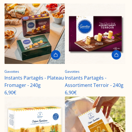
I
I
1
1
Gavottes
Gavottes
8
8
Instants Partagés - Plateau
Instants Partagés -
n
n
Fromager - 240g
Assortiment Terroir - 240g
E
E
6,90€
6,90€
r
r
r
r
o
o
r
r
:
: