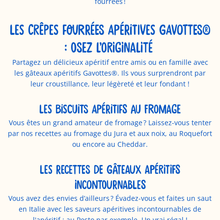
fourrées !
n
i
e
LES CRÊPES FOURRÉES APÉRITIVES GAVOTTES®
r
: OSEZ L’ORIGINALITÉ
"
Partagez un délicieux apéritif entre amis ou en famille avec
les gâteaux apéritifs Gavottes®. Ils vous surprendront par
leur croustillance, leur légèreté et leur fondant !
LES BISCUITS APÉRITIFS AU FROMAGE
Vous êtes un grand amateur de fromage ? Laissez-vous tenter
par nos recettes au fromage du Jura et aux noix, au Roquefort
ou encore au Cheddar.
LES RECETTES DE GÂTEAUX APÉRITIFS
INCONTOURNABLES
Vous avez des envies d’ailleurs ? Évadez-vous et faites un saut
en Italie avec les saveurs apéritives incontournables de
l'apéritif : au Pesto par exemple. Un vrai régal !