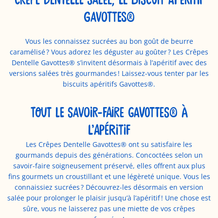
CRÊPE DENTELLE SALÉE, LE BISCUIT APÉRITIF
t
}
}
e
GAVOTTES®
a
a
r
u
u
{
Vous les connaissez sucrées au bon goût de beurre
p
p
{
caramélisé ? Vous adorez les déguster au goûter ? Les Crêpes
a
a
p
Dentelle Gavottes® s’invitent désormais à l’apéritif avec des
n
n
versions salées très gourmandes ! Laissez-vous tenter par les
r
i
i
biscuits apéritifs Gavottes®.
o
e
e
d
r
r
u
TOUT LE SAVOIR-FAIRE GAVOTTES® À
"
"
i
L’APÉRITIF
t
Les Crêpes Dentelle Gavottes® ont su satisfaire les
}
gourmands depuis des générations. Concoctées selon un
}
savoir-faire soigneusement préservé, elles offrent aux plus
a
fins gourmets un croustillant et une légèreté unique. Vous les
u
connaissiez sucrées ? Découvrez-les désormais en version
p
salée pour prolonger le plaisir jusqu’à l’apéritif ! Une chose est
a
sûre, vous ne laisserez pas une miette de vos crêpes