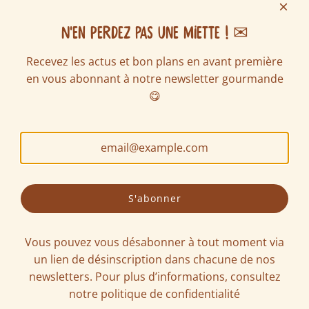
Contactez-nous
Livraison et frais de port
N'EN PERDEZ PAS UNE MIETTE ! ✉
FAQ
Recevez les actus et bon plans en avant première
Ventes écoles & associations
en vous abonnant à notre newsletter gourmande
Nous rejoindre
SUIVEZ NOUS SUR LES RÉSEAUX
😋
S'abonner
Vous pouvez vous désabonner à tout moment via
un lien de désinscription dans chacune de nos
newsletters. Pour plus d’informations, consultez
Mentions légales
-
Politique de confidentialité
-
notre
politique de confidentialité
Conditions générales de vente
-
Manger bouger