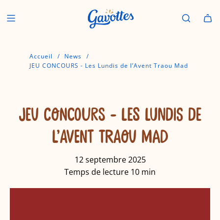
P
a
s
s
e
Accueil
/
News
/
r
JEU CONCOURS - Les Lundis de l’Avent Traou Mad
a
u
c
o
JEU CONCOURS - LES LUNDIS DE
n
t
L’AVENT TRAOU MAD
e
n
u
12 septembre 2025
Temps de lecture
10
min