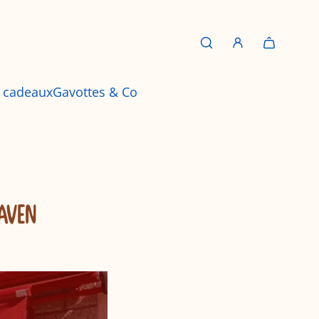
s cadeaux
Gavottes & Co
AVEN