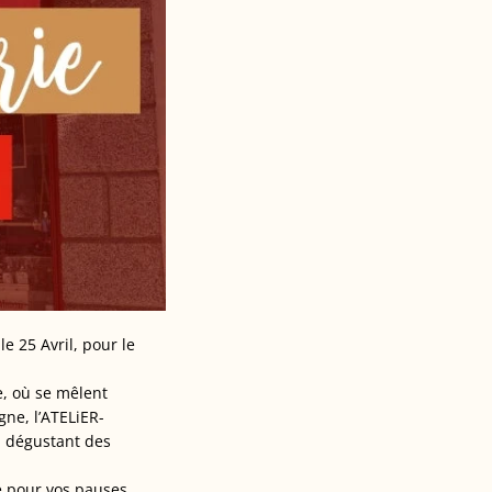
e 25 Avril, pour le
le, où se mêlent
gne, l’ATELiER-
en dégustant des
té pour vos pauses