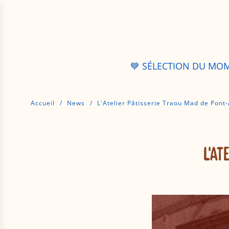
P
a
s
s
e
r
💙 SÉLECTION DU MO
a
u
c
Accueil
/
News
/
L'Atelier Pâtisserie Traou Mad de Pont
o
n
t
e
L'A
n
u