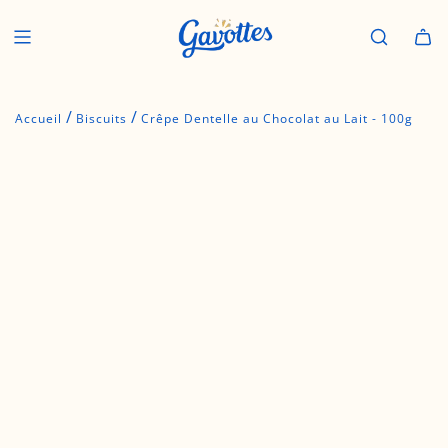
P
a
s
s
e
/
/
r
Accueil
Biscuits
Crêpe Dentelle au Chocolat au Lait - 100g
a
u
c
o
n
t
e
n
u