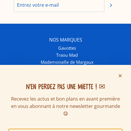
NOS MARQUES
Gavottes
Traou Mad
Mademoiselle de Margaux
INFOS ET CONTACT
Contactez-nous
Livraison et frais de port
N'EN PERDEZ PAS UNE MIETTE ! ✉
FAQ
Recevez les actus et bon plans en avant première
Ventes écoles & associations
en vous abonnant à notre newsletter gourmande
Nous rejoindre
SUIVEZ NOUS SUR LES RÉSEAUX
😋