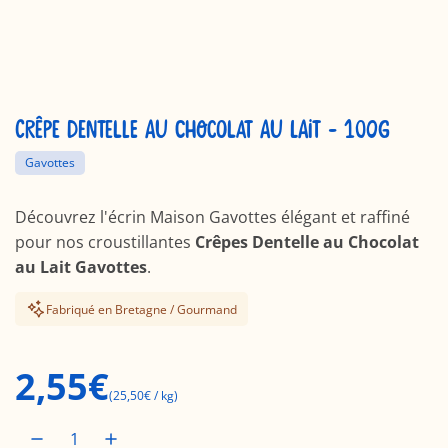
CRÊPE DENTELLE AU CHOCOLAT AU LAIT - 100G
Gavottes
Découvrez l'écrin Maison Gavottes élégant et raffiné
pour nos croustillantes
Crêpes Dentelle au Chocolat
au Lait Gavottes
.
Fabriqué en Bretagne / Gourmand
P
2,55€
(
25,50€
/
kg
)
r