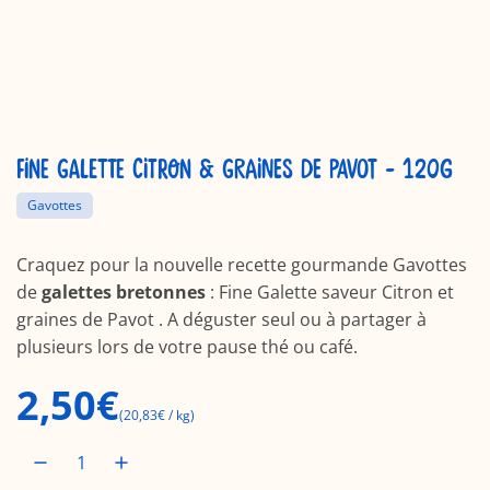
FINE GALETTE CITRON & GRAINES DE PAVOT - 120G
Gavottes
Craquez pour la nouvelle recette gourmande Gavottes
de
galettes bretonnes
: Fine Galette saveur Citron et
graines de Pavot . A déguster seul ou à partager à
plusieurs lors de votre pause thé ou café.
P
2,50€
(
20,83€
/
kg
)
r