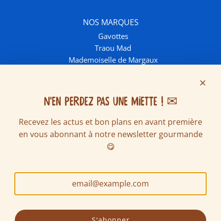
NOS MARQUES
Gavottes
Traou Mad
Mademoiselle de Margaux
INFOS ET CONTACT
Contactez-nous
Livraison et frais de port
N'EN PERDEZ PAS UNE MIETTE ! ✉
FAQ
Recevez les actus et bon plans en avant première
Ventes écoles & associations
en vous abonnant à notre newsletter gourmande
Nous rejoindre
SUIVEZ NOUS SUR LES RÉSEAUX
😋
S'abonner