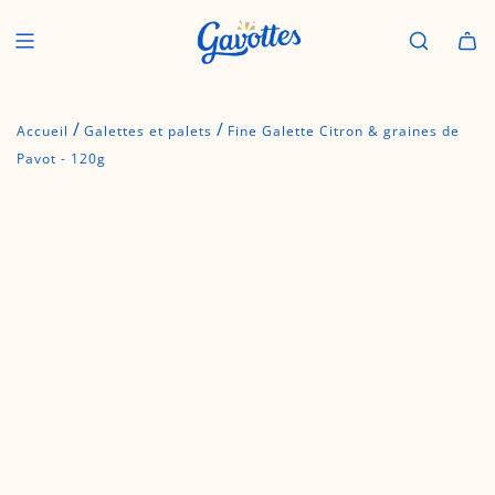
P
a
s
s
e
/
/
r
Accueil
Galettes et palets
Fine Galette Citron & graines de
a
Pavot - 120g
u
c
o
n
t
e
n
u