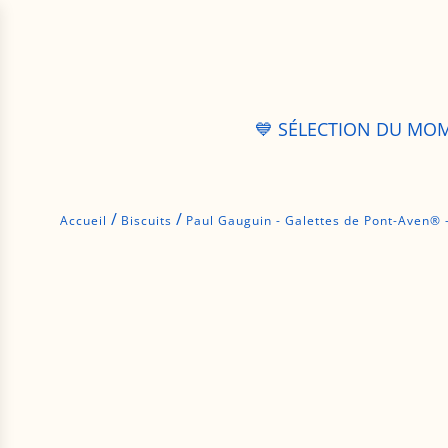
P
a
s
s
e
r
💙 SÉLECTION DU MO
a
u
c
o
/
/
Accueil
Biscuits
Paul Gauguin - Galettes de Pont-Aven® 
n
t
e
n
u