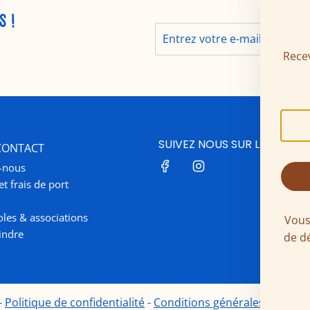
S !
Recev
SUIVEZ NOUS SUR LES RÉSE
 CONTACT
-nous
et frais de port
oles & associations
Vous
indre
de d
-
Politique de confidentialité
-
Conditions générales de vent