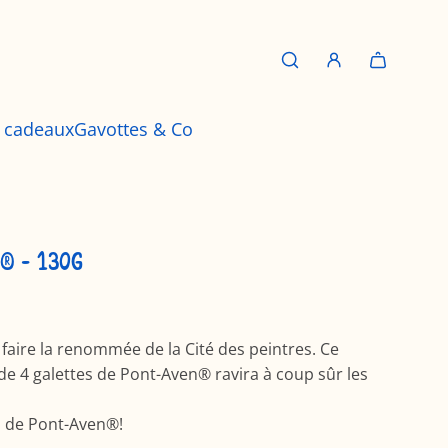
s cadeaux
Gavottes & Co
N® - 130G
faire la renommée de la Cité des peintres. Ce
e 4 galettes de Pont-Aven® ravira à coup sûr les
s de Pont-Aven®!