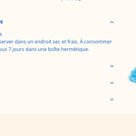
.
u
.
.
N
l
s
erver dans un endroit sec et frais. À consommer
i
ous 7 jours dans une boîte hermétique.
e
r