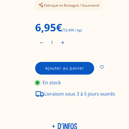
Fabriqué en Bretagne / Gourmand
P
6,95€
(
53,46€
/
kg
)
r
i
Ajouter au panier
c
x
h
En stock
a
r
r
Livraison sous 3 à 5 jours ouvrés
g
e
é
m
e
g
n
+ D'INFOS
t