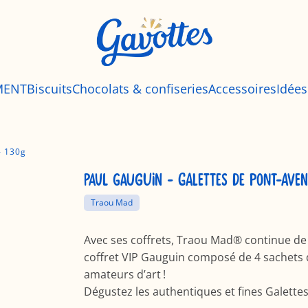
MENT
Biscuits
Chocolats & confiseries
Accessoires
Idée
- 130g
PAUL GAUGUIN - GALETTES DE PONT-AVE
Traou Mad
Avec ses coffrets, Traou Mad® continue de 
coffret VIP Gauguin composé de 4 sachets d
amateurs d’art !
Dégustez les authentiques et fines Galette